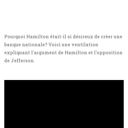
Pourquoi Hamilton était-il si désireux de créer une
banque nationale? Voici une ventilation
expliquant l'argument de Hamilton et l'opposition
de Jefferson.
ad