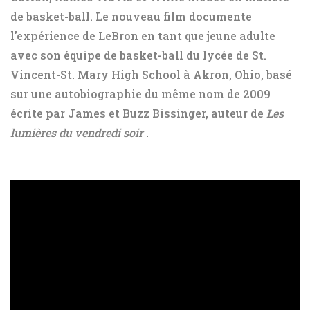
de basket-ball. Le nouveau film documente
l'expérience de LeBron en tant que jeune adulte
avec son équipe de basket-ball du lycée de St.
Vincent-St. Mary High School à Akron, Ohio, basé
sur une autobiographie du même nom de 2009
écrite par James et Buzz Bissinger, auteur de
Les
lumières du vendredi soir
.
ad