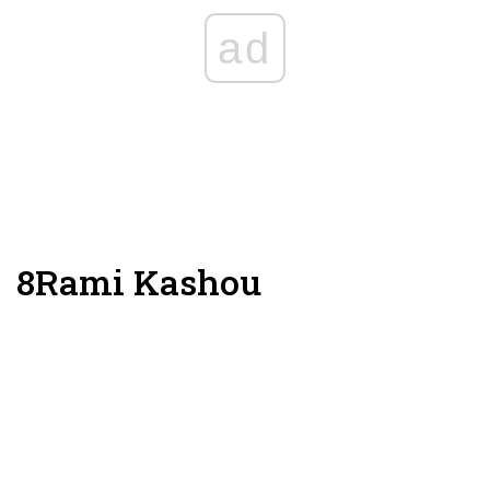
ad
8
Rami Kashou