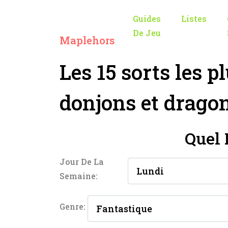
Guides
Listes
De Jeu
Maplehors
Les 15 sorts les p
donjons et drago
Quel 
Jour De La
Semaine:
Genre: