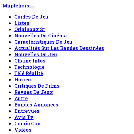
Maplehors
Guides De Jeu
Listes
Originaux Sr
Nouvelles Du Cinéma
Caractéristiques De Jeu
Actualités Sur Les Bandes Dessinées
Nouvelles Du Jeu
Chaîne Infos
Technologie
Télé Réalité
Horreur
Critiques De Films
Revues De Jeux
Autre
Bandes Annonces
Entrevues
Avis Tv
Comic Con
Vidéos