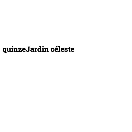
quinze
Jardin céleste