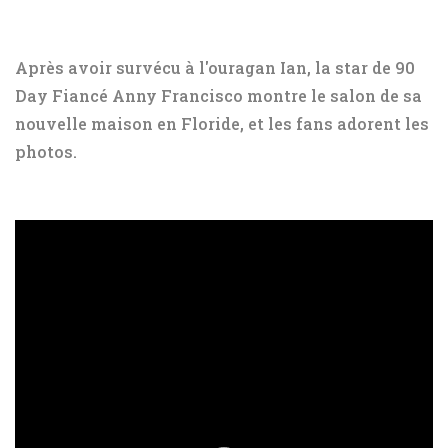
Après avoir survécu à l'ouragan Ian, la star de 90
Day Fiancé Anny Francisco montre le salon de sa
nouvelle maison en Floride, et les fans adorent les
photos.
ad