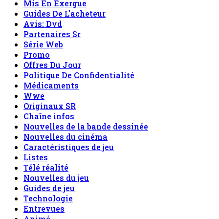
Mis En Exergue
Guides De L'acheteur
Avis: Dvd
Partenaires Sr
Série Web
Promo
Offres Du Jour
Politique De Confidentialité
Médicaments
Wwe
Originaux SR
Chaîne infos
Nouvelles de la bande dessinée
Nouvelles du cinéma
Caractéristiques de jeu
Listes
Télé réalité
Nouvelles du jeu
Guides de jeu
Technologie
Entrevues
Animé