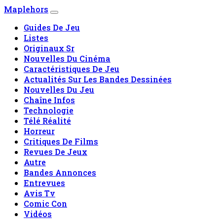
Maplehors
Guides De Jeu
Listes
Originaux Sr
Nouvelles Du Cinéma
Caractéristiques De Jeu
Actualités Sur Les Bandes Dessinées
Nouvelles Du Jeu
Chaîne Infos
Technologie
Télé Réalité
Horreur
Critiques De Films
Revues De Jeux
Autre
Bandes Annonces
Entrevues
Avis Tv
Comic Con
Vidéos