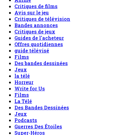
Critiques de films
Avis sur le jeu
Critiques de télévision
Bandes annonces
Critiques de jeux
Guides de l'acheteur
Offres quotidiennes
guide télévisé
Films
Des bandes dessinées
Jeux
la télé
Horreur
Write for Us
Films
La Télé
Des Bandes Dessinées
Jeux
Podcasts
Guerres Des Étoiles
Super-Héros